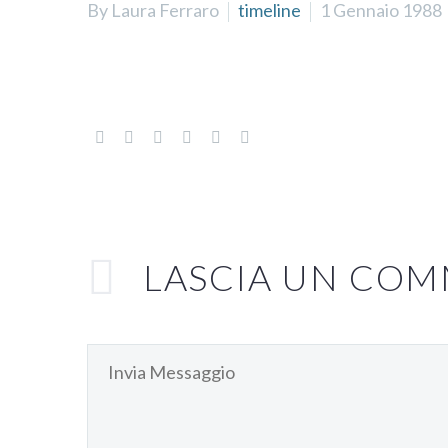
By Laura Ferraro
timeline
1 Gennaio 1988
LASCIA
UN COM