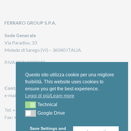
FERRARO GROUP S.P.A.
Sede Generale
Via Paradiso, 33
Meledo di Sarego (VI) – 36040 ITALIA
P.IVA 00761090240
Questo sito utilizza cookie per una migliore
fruibilità. This website uses cookies to
Contatti
ensure you get the best experience.
e-mail: info@ferrarogroup.eu
Leggi di più/Learn more
Technical
Technical
Tel: +39 0444 821279
Google Drive
Google Drive
Fax: +39 0444 820323
Save Settings and